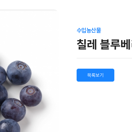
수입농산물
칠레 블루베
목록보기