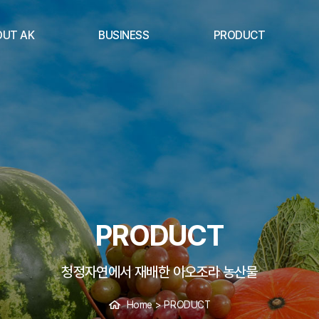
OUT AK
BUSINESS
PRODUCT
소개
사업개요
제품목록
연혁
수입농산물
영이념
수출농산물
PRODUCT
청정자연에서 재배한 아오조라 농산물
Home
>
PRODUCT